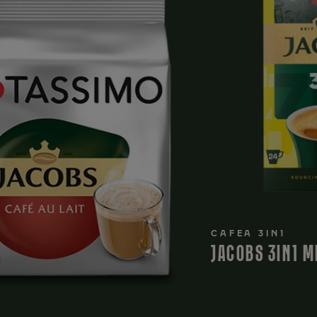
CAFEA 3IN1
JACOBS 3IN1 M