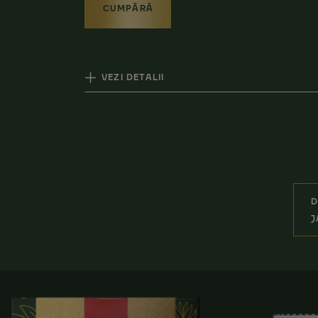
CUMPĂRĂ
VEZI DETALII
D
J