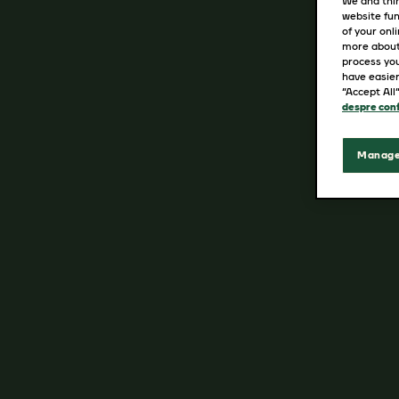
We and thir
website fun
of your onl
more about
process you
have easier
“Accept All
despre conf
Manage