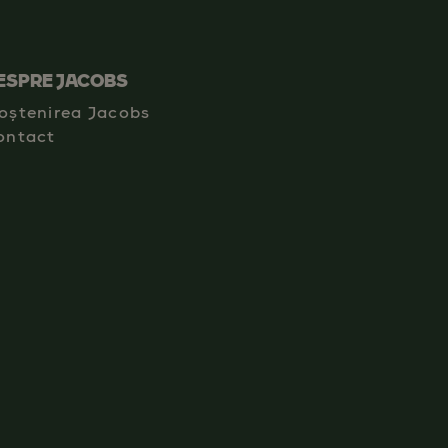
ESPRE JACOBS
oștenirea Jacobs
ontact