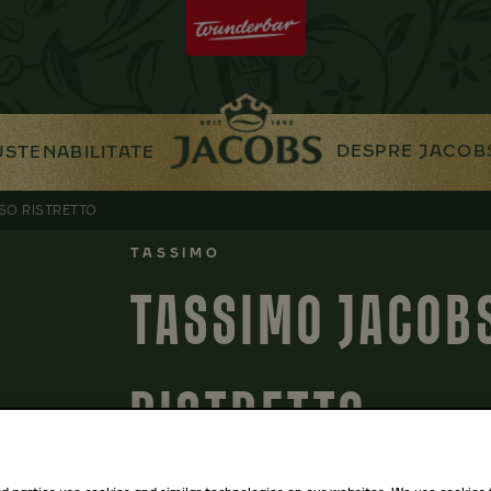
DESPRE JACOB
USTENABILITATE
SO RISTRETTO
TASSIMO
TASSIMO JACOB
RISTRETTO