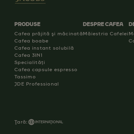
PRODUSE
DESPRE CAFEA
D
Cafea prăjită şi măcinată
Măiestria Cafelei
M
Cafea boabe
C
Cafea instant solubilă
Cafea 3IN1
Specialități
Cafea capsule espresso
Tassimo
JDE Professional
Ţară:
INTERNAŢIONAL