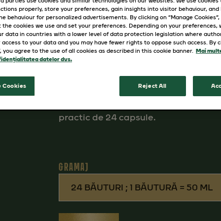
d parties use cookies and similar technologies on our websites. We use cookies
Savurează deliciosul TASSIMO JACOBS
ctions properly, store your preferences, gain insights into visitor behaviour, and b
ine behaviour for personalized advertisements. By clicking on “Manage Cookies”,
TASSIMO.
 the cookies we use and set your preferences. Depending on your preferences,
Cu JACOBS Espresso Ristretto de la 
r data in countries with a lower level of data protection legislation where autho
 access to your data and you may have fewer rights to oppose such access. By cl
care este întotdeauna potrivit pentr
”, you agree to the use of all cookies as described in this cookie banner.
Mai multe
idențialitatea datelor dvs.
dar echilibrat, cu o aromă bogată și
Preparare fără efort: Pur și simplu i
 Cookies
Reject All
Acc
și în doar câteva secunde vei avea u
T-Discurile TASSIMO JACOBS Espresso 
practic de 24 capsule.
GRAMAJ
24 BĂUTURI ; 1 BĂUTURĂ = 50 ML