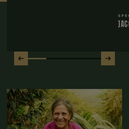
SPE
JAC