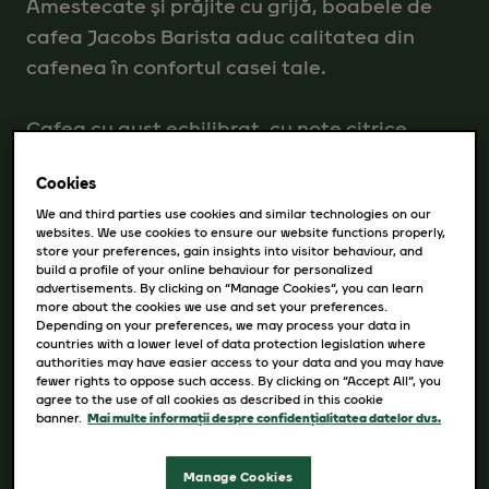
Amestecate și prăjite cu grijă, boabele de
cafea Jacobs Barista aduc calitatea din
cafenea în confortul casei tale.
Cafea cu gust echilibrat, cu note citrice
subtile și tonuri rafinate de nuci.
Cookies
We and third parties use cookies and similar technologies on our
Intensitate: 04/10
websites. We use cookies to ensure our website functions properly,
store your preferences, gain insights into visitor behaviour, and
build a profile of your online behaviour for personalized
advertisements. By clicking on “Manage Cookies”, you can learn
more about the cookies we use and set your preferences.
GRAMAJ
Depending on your preferences, we may process your data in
countries with a lower level of data protection legislation where
authorities may have easier access to your data and you may have
1KG
fewer rights to oppose such access. By clicking on “Accept All”, you
agree to the use of all cookies as described in this cookie
banner.
Mai multe informații despre confidențialitatea datelor dvs.
CUMPĂRĂ
Manage Cookies