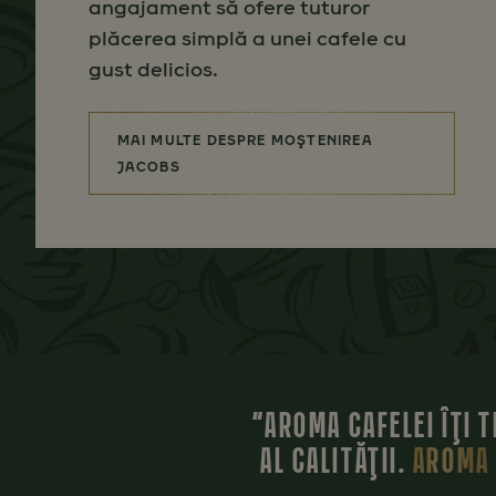
angajament să ofere tuturor
plăcerea simplă a unei cafele cu
gust delicios.
MAI MULTE DESPRE MOŞTENIREA
(UN BRAND CU ISTORIE)
JACOBS
“AROMA CAFELEI ÎŢI 
AL CALITĂŢII.
AROMA 