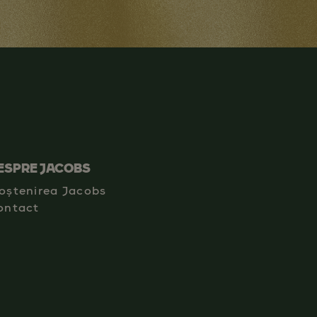
ESPRE JACOBS
oștenirea Jacobs
ontact