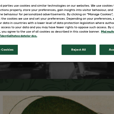
OBS
d parties use cookies and similar technologies on our websites. We use cookies
ctions properly, store your preferences, gain insights into visitor behaviour, and b
ine behaviour for personalized advertisements. By clicking on “Manage Cookies”,
MEN
 the cookies we use and set your preferences. Depending on your preferences,
r data in countries with a lower level of data protection legislation where autho
 access to your data and you may have fewer rights to oppose such access. By cl
”, you agree to the use of all cookies as described in this cookie banner.
Mai multe
idențialitatea datelor dvs.
 Cookies
Reject All
Acc