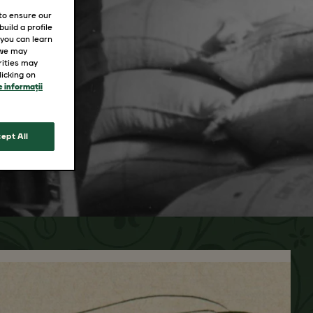
 to ensure our
uild a profile
 you can learn
 we may
rities may
icking on
 informații
ept All