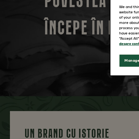
POVESTEA JAC
We and thir
website fun
of your onl
ÎNCEPE ÎN BRE
more about
process you
have easier
“Accept All
despre conf
Manage
UN BRAND CU ISTORIE