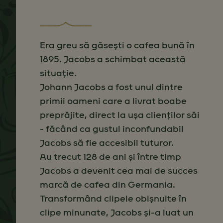
Era greu să găsești o cafea bună în
1895. Jacobs a schimbat această
situație.
Johann Jacobs a fost unul dintre
primii oameni care a livrat boabe
preprăjite, direct la ușa clienților săi
- făcând ca gustul inconfundabil
Jacobs să fie accesibil tuturor.
Au trecut 128 de ani și între timp
Jacobs a devenit cea mai de succes
marcă de cafea din Germania.
Transformând clipele obișnuite în
clipe minunate, Jacobs și-a luat un