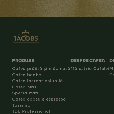
PRODUSE
DESPRE CAFEA
D
Cafea prăjită şi măcinată
Măiestria Cafelei
M
Cafea boabe
C
Cafea instant solubilă
Cafea 3IN1
Specialități
Cafea capsule espresso
Tassimo
JDE Professional