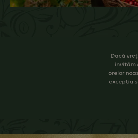
Dacă vreți
invităm 
orelor noas
excepția s