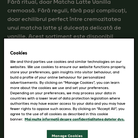
Fără ritual, doar Matcha Latte Vanilla
cremoasă. Fără reguli, fără pași complicați,
doar echilibrul perfect între cremozitatea
unui matcha latte și dulceața delicată de
vanilie. Acest sortiment este disponibil
pentru prepararea atât în varianta caldă,
cât și rece.
Cookies
We and third parties use cookies and similar technologies on our
websites. We use cookies to ensure our website functions properly,
Pasul 1: Fără ritual, trebuie doar să adaugi
store your preferences, gain insights into visitor behaviour, and
build a profile of your online behaviour for personalized
150 ml de apă caldă sau rece. Asta e tot!
advertisements. By clicking on “Manage Cookies”, you can learn
Dulce și cremoasă, garantat.
more about the cookies we use and set your preferences.
Depending on your preferences, we may process your data in
countries with a lower level of data protection legislation where
authorities may have easier access to your data and you may have
fewer rights to oppose such access. By clicking on “Accept All”, you
agree to the use of all cookies as described in this cookie
GRAMAJ
banner.
Mai multe informații despre confidențialitatea datelor dvs.
14.5G x 8 PLICURI
Manage Cookies