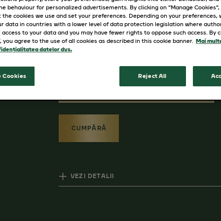
pentru o băutură energizantă pentru
ine behaviour for personalized advertisements. By clicking on “Manage Cookies”,
 the cookies we use and set your preferences. Depending on your preferences,
pentru orice ocazie: când ești la serv
r data in countries with a lower level of data protection legislation where autho
 access to your data and you may have fewer rights to oppose such access. By cl
”, you agree to the use of all cookies as described in this cookie banner.
Mai multe
idențialitatea datelor dvs.
GRAMAJ
 Cookies
Reject All
Acc
1.8G X 50 PLICURI, 100G, 200G
CUMPĂRĂ
VEZI DETALII