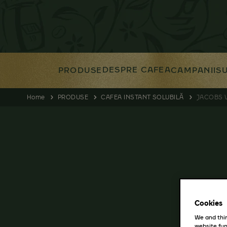
DESPRE CAFEA
PRODUSE
CAMPANII
SU
Home
PRODUSE
CAFEA INSTANT SOLUBILĂ
JACOBS 
Cookies
We and thir
website fun