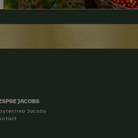
ESPRE JACOBS
oștenirea Jacobs
ontact