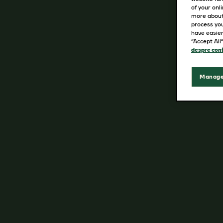
of your onl
more about
process you
have easier
“Accept All
despre conf
Manage