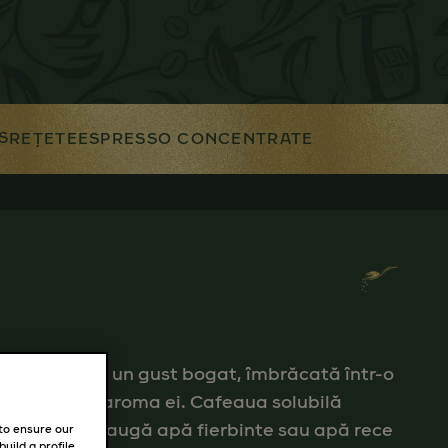
S
REȚETE
ESPRESSO CONCENTRATE
 naturală cu un gust bogat, îmbrăcată într-o
 încânte cu aroma ei. Cafeaua solubilă
 și simplu adaugă apă fierbinte sau apă rece
 to ensure our
uild a profile