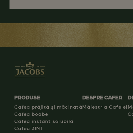
PRODUSE
DESPRE CAFEA
D
Cafea prăjită şi măcinată
Măiestria Cafelei
M
Cafea boabe
C
Cafea instant solubilă
Cafea 3IN1