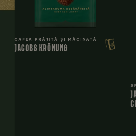
CAFEA PRĂJITĂ ȘI MĂCINATĂ
JACOBS KRÖNUNG
S
J
C