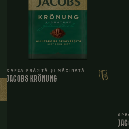
CAFEA PRĂJITĂ ȘI MĂCINATĂ
JACOBS KRÖNUNG
SPE
JAC