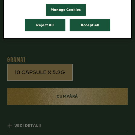
permit o mai bună conservare a Alintaromei.
Manage Cookies
*Marcă înregistrată a unei terțe părți care
Reject All
Accept All
nu aparține JACOBS DOUWE EGBERTS.
GRAMAJ
10 CAPSULE X 5.2G
CUMPĂRĂ
VEZI DETALII