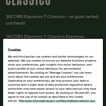
JACOBS Espresso 7 Classico – un gust neted,
catifelat!
JACOBS Espresso 7 Classico Espresso
combină Arabica de înaltă calitate cu
boabele Robusta intense. Rezultatul este un
Cookies
gust neted, catifelat, cu note fructate,
We and third parties use cookies and similar technologies on our
websites. We use cookies to ensure our website functions properly,
elegante. Capsulele de cafea JACOBS
store your preferences, gain insights into visitor behaviour, and
build a profile of your online behaviour for personalized
Espresso 7 Classico sunt nemaipomenite cu
advertisements. By clicking on “Manage Cookies”, you can learn
orice ocazie, cu un retrogust plăcut.
more about the cookies we use and set your preferences.
Depending on your preferences, we may process your data in
countries with a lower level of data protection legislation where
Capsulele din aluminiu JACOBS sunt create
authorities may have easier access to your data and you may have
fewer rights to oppose such access. By clicking on “Accept All”, you
pentru a se potrivi aparatului tău
agree to the use of all cookies as described in this cookie
banner.
Mai multe informații despre confidențialitatea datelor dvs.
Nespresso®* Original. Capsulele din aluminiu