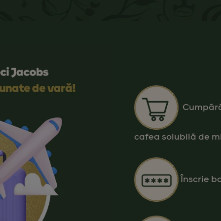
Cumpără 
cafea solubilă de m
Înscrie bo