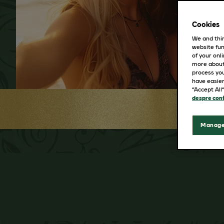
Cookies
We and thir
website fun
of your onl
more about
process you
have easier
“Accept All
despre conf
Manage