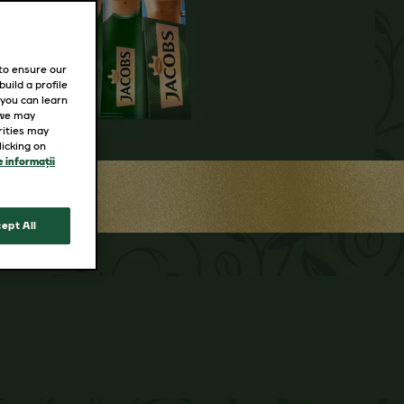
 to ensure our
uild a profile
 you can learn
 we may
rities may
icking on
 informații
ept All