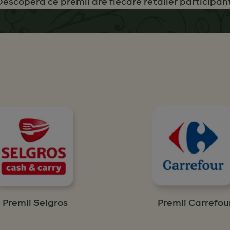
Descoperă ce premii are fiecare retailer participant
Premii Selgros
Premii Carrefou