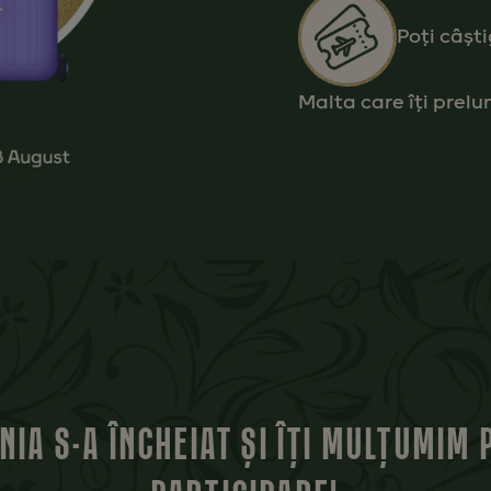
Poți câști
Malta care îți prel
IA S-A ÎNCHEIAT ȘI ÎȚI MULȚUMIM