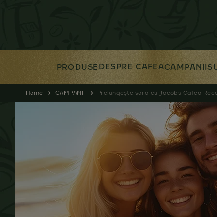
DESPRE CAFEA
PRODUSE
CAMPANII
S
Home
CAMPANII
Prelungește vara cu Jacobs Cafea Rec