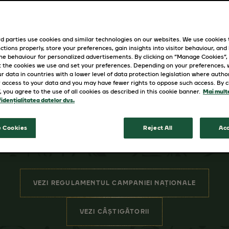
d parties use cookies and similar technologies on our websites. We use cookies
ctions properly, store your preferences, gain insights into visitor behaviour, and b
ine behaviour for personalized advertisements. By clicking on “Manage Cookies”,
 the cookies we use and set your preferences. Depending on your preferences,
r data in countries with a lower level of data protection legislation where autho
 access to your data and you may have fewer rights to oppose such access. By cl
”, you agree to the use of all cookies as described in this cookie banner.
Mai multe
idențialitatea datelor dvs.
 Cookies
Reject All
Acc
VEZI REGULAMENTUL CAMPANIEI NAȚIONALE
VEZI CÂȘTIGĂTORII