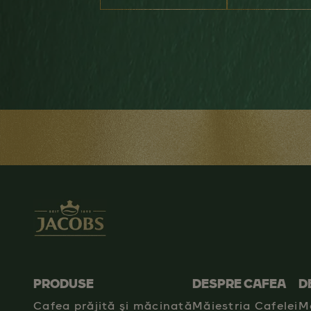
PRODUSE
DESPRE CAFEA
D
Cafea prăjită şi măcinată
Măiestria Cafelei
M