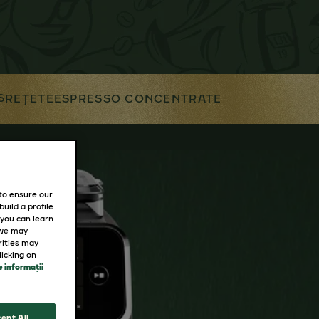
S
REȚETE
ESPRESSO CONCENTRATE
 to ensure our
uild a profile
 you can learn
 we may
rities may
icking on
 informații
ept All