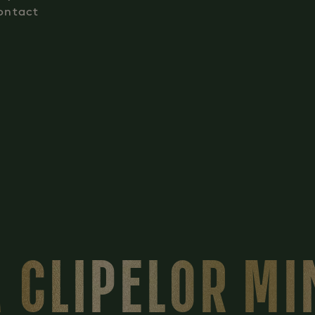
ontact
 CLIPELOR M