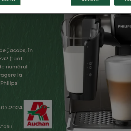
NE
e Jacobs, în
32 (tarif
de numărul
tragere la
 Philips
.05.2024
ĂTORII