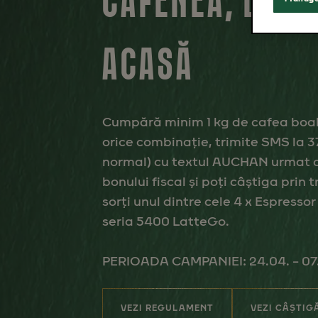
CAFENEA, LA TI
ACASĂ
Cumpără minim 1 kg de cafea boab
orice combinație, trimite SMS la 37
normal) cu textul AUCHAN urmat 
bonului fiscal și poți câștiga prin 
sorți unul dintre cele 4 x Espressor
seria 5400 LatteGo.
PERIOADA CAMPANIEI: 24.04. – 07
VEZI REGULAMENT
VEZI CÂȘTIG