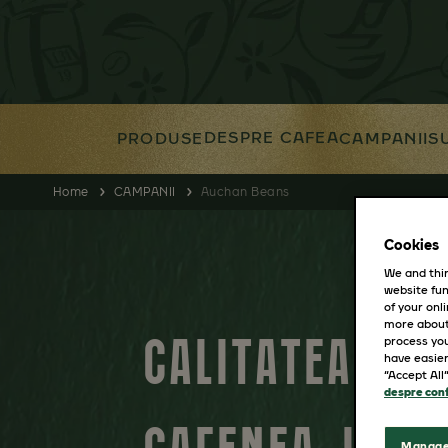
DESPRE CAFEA
PRODUSE
CAMPANII
S
Home
CAMPANII
Auchan Beans
Cookies
We and thir
website fun
of your onl
more about
CALITATEA DIN
process you
have easier
“Accept All
despre conf
Manage