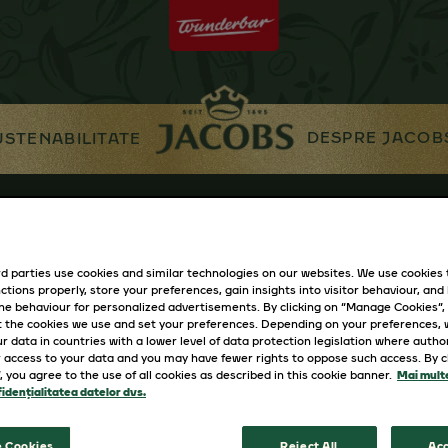
DESPRE JACOB
USTENABILITATE
d parties use cookies and similar technologies on our websites. We use cookies
ctions properly, store your preferences, gain insights into visitor behaviour, and b
ine behaviour for personalized advertisements. By clicking on “Manage Cookies”,
 the cookies we use and set your preferences. Depending on your preferences,
r data in countries with a lower level of data protection legislation where autho
 access to your data and you may have fewer rights to oppose such access. By cl
”, you agree to the use of all cookies as described in this cookie banner.
Mai multe
idențialitatea datelor dvs.
 Cookies
Reject All
Acc