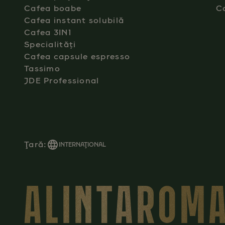
Cafea boabe
C
Cafea instant solubilă
Cafea 3IN1
Specialități
Cafea capsule espresso
Tassimo
JDE Professional
Ţară:
INTERNAŢIONAL
ALINTAROMA